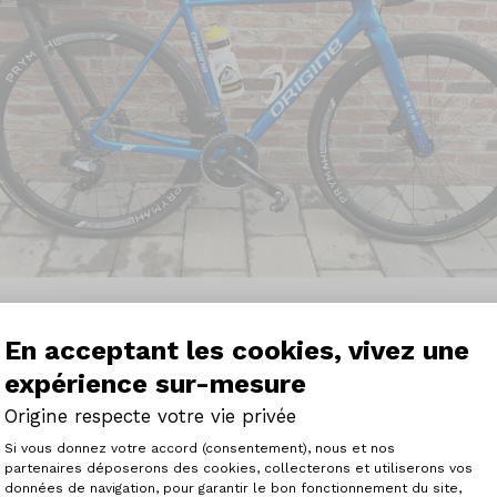
En acceptant les cookies, vivez une
expérience sur-mesure
ais le GRAXX et l'Axxome GT Ultra. J’ai également reçu les co
Origine respecte votre vie privée
que et commercial (Hugo B.) qui m’a consacré un temps tr
Plateforme de Gestion du Consenteme
l’usage et la manière dont je voulais pratiquer le vélo. Le 1
Si vous donnez votre accord (consentement), nous et nos
21 juillet, j’ai reçu un appel pour valider ma commande 
partenaires déposerons des cookies, collecterons et utiliserons vos
eur m’a conduit vers l’Axxome GT Ultra. SRAM Force [plat
données de navigation, pour garantir le bon fonctionnement du site,