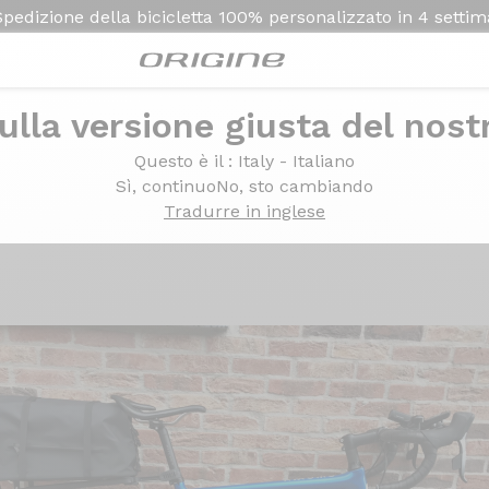
Spedizione della bicicletta
100% personalizzato in
4 setti
ulla versione giusta del nost
M Force AXS - Prymahl Orion C35 R
Questo è il
: Italy - Italiano
 - SRAM Force AXS - Pr
Sì, continuo
No, sto cambiando
Tradurre in inglese