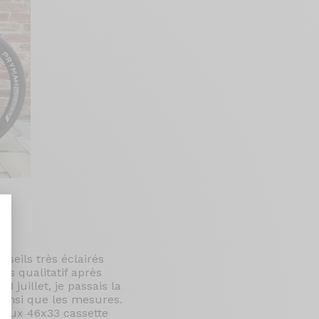
nseils très éclairés
ès qualitatif après
nt : Personnalisez vos Options
8 juillet, je passais la
ainsi que les mesures.
eaux 46x33 cassette