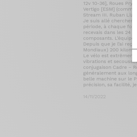
12v 10-36], Roues Prym
Vertigo [ESM] (comme l
Stream III. Ruban Liz
Je suis allé chercher 
période, à chaque foi
recevais dans les 24 he
composants. L’équipe O
Depuis que je l’ai reç
Mondiaux) 200 kilomèt
Le vélo est extrêmeme
vibrations et secousse
conjugaison Cadre – Ro
généralement aux long
belle machine sur le 
précision, sa facilité,
14/11/2022