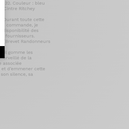
X 32. Couleur : bleu
. Cintre Ritchey
. Durant toute cette
e ma commande, je
 disponibilité des
es fournisseurs.
BRM (Brevet Randonneurs
e, il gomme les
r
merveillé de la
e associée
0 et d’emmener cette
son silence, sa