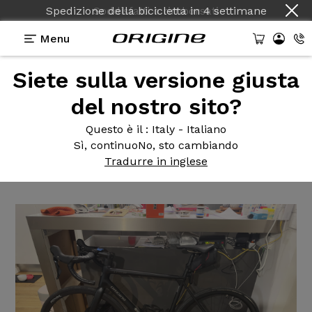
Spedizione della bicicletta
in
4 settimane
Menu
Siete sulla versione giusta
Testimonianze
>
Axxome GTO - Shimano 105 R7100
- Prymahl Orion A30 R
del nostro sito?
Axxome GTO
- Shimano 105
Questo è il
: Italy - Italiano
Sì, continuo
No, sto cambiando
R7100 - Prymahl Orion A30 R
Tradurre in inglese