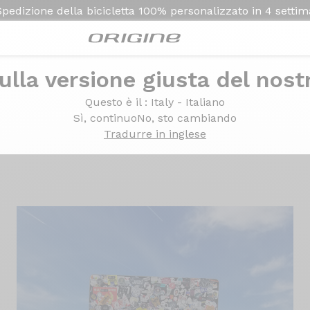
Spedizione della bicicletta
100% personalizzato in
4 setti
ulla versione giusta del nost
Dura Ace Di2 12v - Prymahl Orion C35Pro
Questo è il
: Italy - Italiano
imano Dura Ace Di2 12v 
Sì, continuo
No, sto cambiando
Tradurre in inglese