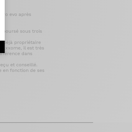
 pro evo après
emboursé sous trois
Déjà propriétaire
r
'axxome, il est très
différence dans
eçu et conseillé.
 en fonction de ses