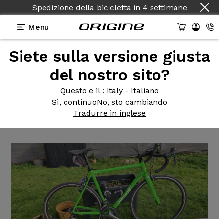
Spedizione della bicicletta
in
4 settimane
Menu
Siete sulla versione giusta
Testimonianze
>
Tuxedo - Shimano Tiagra -
Prymahl Orion A30R
del nostro sito?
Tuxedo -
Shimano Tiagra -
Questo è il
: Italy - Italiano
Sì, continuo
No, sto cambiando
Prymahl Orion A30R
Tradurre in inglese