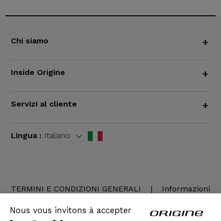
Chi siamo
+
Inside Origine
+
Servizi al cliente
+
Lingua :
Italiano
TERMINI E CONDIZIONI GENERALI
|
Informazioni
legali
Nous vous invitons à accepter