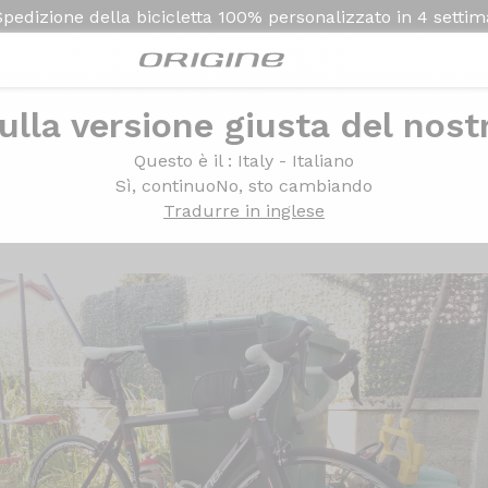
Spedizione della bicicletta
100% personalizzato in
4 setti
ulla versione giusta del nost
 Evo Shimano 105 Mavic Ksyrium
Questo è il
: Italy - Italiano
uxedo Evo Shimano 105 
Sì, continuo
No, sto cambiando
Tradurre in inglese