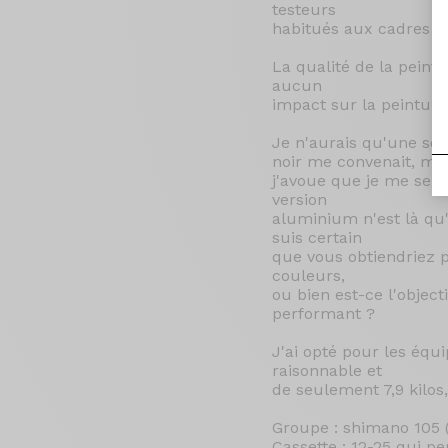
testeurs
habitués aux cadres c
La qualité de la peintu
aucun
impact sur la peinture
Je n'aurais qu'une seu
noir me convenait, ma
j'avoue que je me sera
version
aluminium n'est là qu'
suis certain
que vous obtiendriez p
couleurs,
ou bien est-ce l'objec
performant ?
J'ai opté pour les équ
raisonnable et
de seulement 7,9 kilos
Groupe : shimano 105 (
Cassette : 12-25 qui p