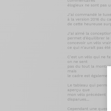
commentaires
élogieux ne sont pas u
J'ai commandé le tuxedo
à la version 2016 du ca
de cette heureuse surp
J'ai aimé la conceptio
permet d’équilibrer l
concevoir un vélo vra
ce qui n'aurait pas ét
C'est un vélo qui ne f
on ne sent
pas du tout la monture
mais
le cadre est également
Le tableau qui permet d
aperçu que
mon vélo précédent ét
disparues...
Cependant une question