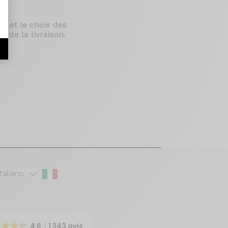
le et le choix des
 de la livraison.
r
Italiano
4.6
1 343 avis