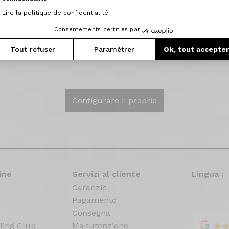
 spad !
Lire la politique de confidentialité
équipe Origine pour ses conseils dans la configuration fina
Consentements certifiés par
tés à ma pratique, la qualité de l'emballage et la rapidité
Tout refuser
Paramétrer
Ok, tout accepte
bald, vi ses snart !"
Configurare il proprio
ine
Servizi al cliente
Lingua :
Garanzie
Pagamento
Consegna
ling Club
Manutenzione