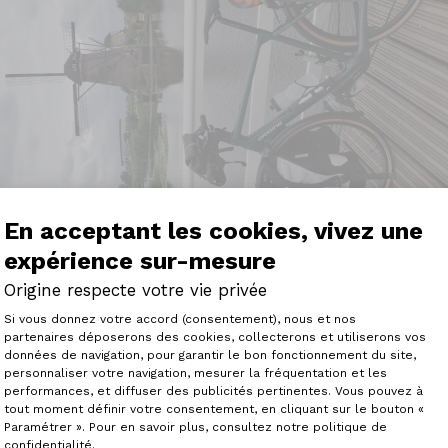
En acceptant les cookies, vivez une
expérience sur-mesure
Origine respecte votre vie privée
Plateforme de Gestion du Consenteme
Si vous donnez votre accord (consentement), nous et nos
partenaires déposerons des cookies, collecterons et utiliserons vos
données de navigation, pour garantir le bon fonctionnement du site,
 GTO en février dernier avec la ferme intention d'en profi
personnaliser votre navigation, mesurer la fréquentation et les
Axeptio consent
r vite en vélotaf et randonner chargé avec les bagages l'été
performances, et diffuser des publicités pertinentes. Vous pouvez à
tout moment définir votre consentement, en cliquant sur le bouton «
m'ont très rapidement confirmé le potentiel du vélo. Cet é
Paramétrer ». Pour en savoir plus, consultez notre politique de
llemagne et le Danemark et je peux vous dire que je pren
confidentialité.