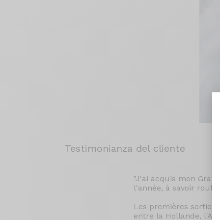
Testimonianza del cliente
"J'ai acquis mon Graxx
l'année, à savoir roule
Les premières sorties 
entre la Hollande, l'A