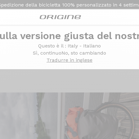
Spedizione della bicicletta
100% personalizzato in
4 setti
ulla versione giusta del nost
- Shimano GRX820 mono - Prymahl Vega A30 R
Questo è il
: Italy - Italiano
tbar - Shimano GRX820
Sì, continuo
No, sto cambiando
Tradurre in inglese