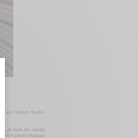
nt : Personnalisez vos Options
ter au mieux toute
.
té, je suis en rando
ds mon pied chaque