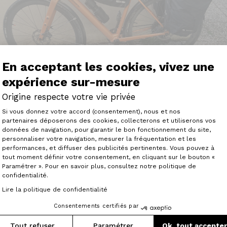
En acceptant les cookies, vivez une
expérience sur-mesure
Origine respecte votre vie privée
Plateforme de Gestion du Consenteme
Si vous donnez votre accord (consentement), nous et nos
partenaires déposerons des cookies, collecterons et utiliserons vos
données de navigation, pour garantir le bon fonctionnement du site,
personnaliser votre navigation, mesurer la fréquentation et les
Axeptio consent
performances, et diffuser des publicités pertinentes. Vous pouvez à
tout moment définir votre consentement, en cliquant sur le bouton «
Paramétrer ». Pour en savoir plus, consultez notre politique de
confidentialité.
de ma vie, j'ai décidé de faire "mon" tour de la France à vél
Lire la politique de confidentialité
ours, 38 départements, 42000 m de D+, quelques pannes ma
eau vélo !"
Consentements certifiés par
Tout refuser
Paramétrer
Ok, tout accepte