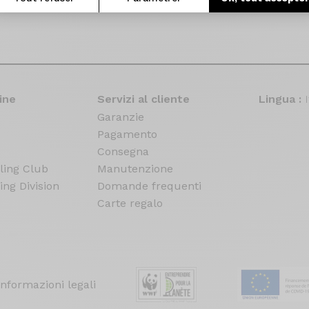
ine
Servizi al cliente
Lingua :
Garanzie
Pagamento
Consegna
ling Club
Manutenzione
ing Division
Domande frequenti
Carte regalo
Informazioni legali