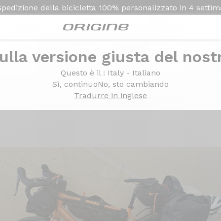
Spedizione della bicicletta
100% personalizzato in
4 setti
ulla versione giusta del nost
GRX 820 1x12v - Prymahl Vega C35 Pro
Questo è il
: Italy - Italiano
imano GRX 820 1x12v - 
Sì, continuo
No, sto cambiando
Tradurre in inglese