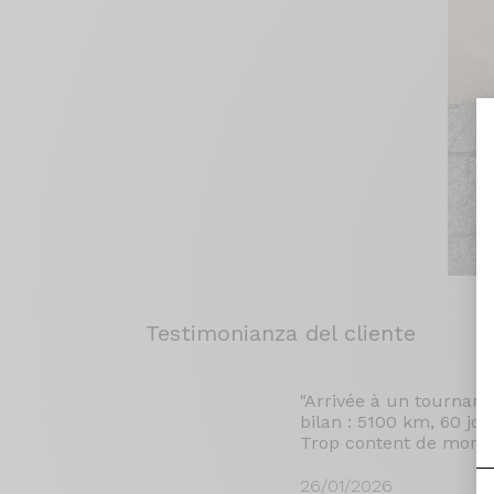
Testimonianza del cliente
"Arrivée à un tournant 
bilan : 5100 km, 60 j
Trop content de mon b
26/01/2026