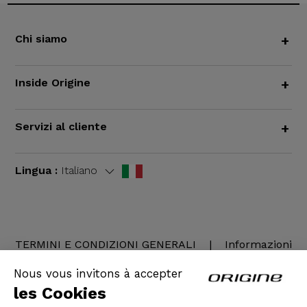
Chi siamo
+
Inside Origine
+
Servizi al cliente
+
Lingua :
Italiano
TERMINI E CONDIZIONI GENERALI
|
Informazioni
legali
Nous vous invitons à accepter
les Cookies