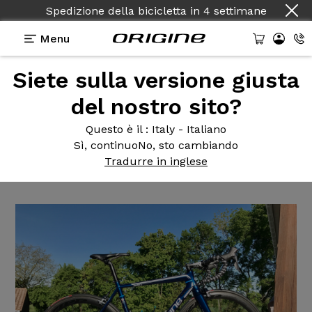
Spedizione della bicicletta
in
4 settimane
Menu
Siete sulla versione giusta
Testimonianze
>
Montage à la carte sur base
d'Axxome 250
del nostro sito?
Montage à
la carte sur base
Questo è il
: Italy - Italiano
Sì, continuo
No, sto cambiando
d'Axxome 250
Tradurre in inglese