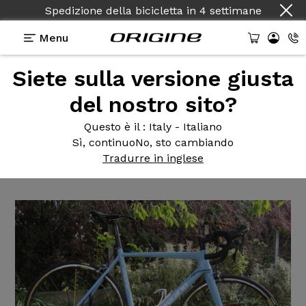
Spedizione della bicicletta
in
4 settimane
Menu
Siete sulla versione giusta
Testimonianze
>
Axxome 350 -Ultegra- Mavic
Ksyrium Pro SL
del nostro sito?
Axxome 350
-Ultegra- Mavic
Questo è il
: Italy - Italiano
Sì, continuo
No, sto cambiando
Ksyrium Pro SL
Tradurre in inglese