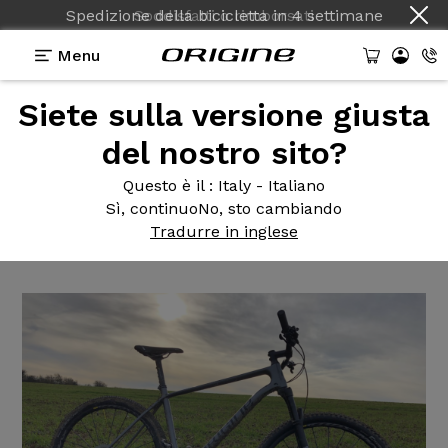
Spedizione della bicicletta
in
4 settimane
Menu
Siete sulla versione giusta
Testimonianze
>
Théorème GT - Shimano XT -
Mavic CrossMax Pro
del nostro sito?
Théorème GT
- Shimano XT -
Questo è il
: Italy - Italiano
Sì, continuo
No, sto cambiando
Mavic CrossMax Pro
Tradurre in inglese