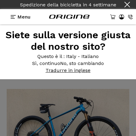
Spedizione della bicicletta
in
4 settimane
Menu
Siete sulla versione giusta
Testimonianze
>
Théorème GT - Sram GX - Fox 32
Factory
del nostro sito?
Théorème GT
- Sram GX - Fox
Questo è il
: Italy - Italiano
Sì, continuo
No, sto cambiando
32 Factory
Tradurre in inglese