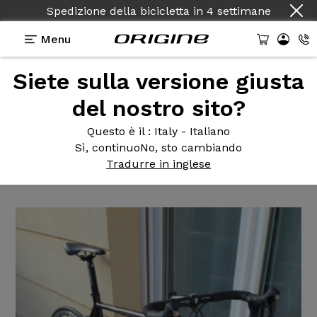
Spedizione della bicicletta
in
4 settimane
Menu
Siete sulla versione giusta
Testimonianze
>
Origine Axxome 250 configuré
base XR66
del nostro sito?
Origine Axxome
250 configuré
Questo è il
: Italy - Italiano
Sì, continuo
No, sto cambiando
base XR66
Tradurre in inglese