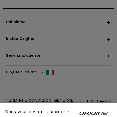
Chi siamo
+
Inside Origine
+
Servizi al cliente
+
Lingua :
Italiano
TERMINI E CONDIZIONI GENERALI
|
Informazioni
legali
Nous vous invitons à accepter