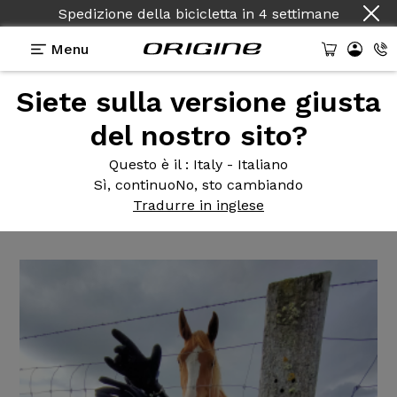
Spedizione della bicicletta
in
4 settimane
Menu
Siete sulla versione giusta
Testimonianze
>
ThéorèMe GT - Shimano SLX 7100
- Roues Shimano MT601
del nostro sito?
ThéorèMe GT
- Shimano SLX
Questo è il
: Italy - Italiano
Sì, continuo
No, sto cambiando
7100 - Roues Shimano MT601
Tradurre in inglese