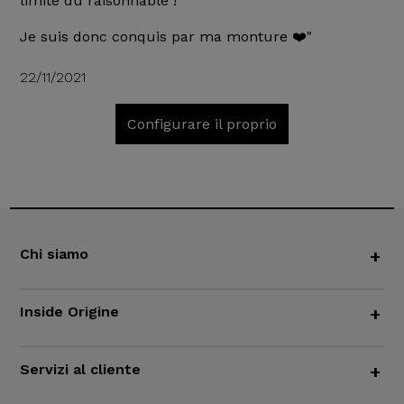
limite du raisonnable !
Je suis donc conquis par ma monture ❤️"
22/11/2021
Configurare il proprio
Chi siamo
+
Inside Origine
+
Servizi al cliente
+