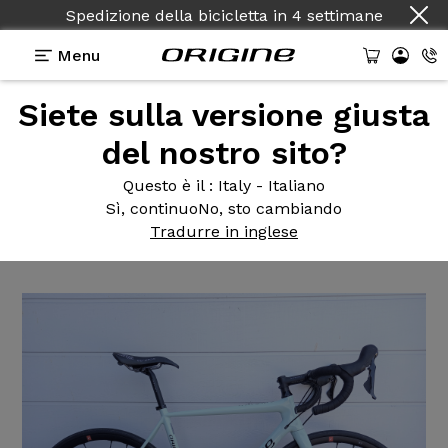
Spedizione della bicicletta
in
4 settimane
Menu
Siete sulla versione giusta
Testimonianze
>
Axxome II GT - Ultegra R8000 -
Roues Racing Zero
del nostro sito?
Axxome II
GT - Ultegra R8000
Questo è il
: Italy - Italiano
Sì, continuo
No, sto cambiando
- Roues Racing Zero
Tradurre in inglese