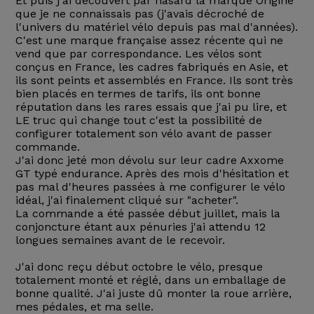
Et puis j'ai découvert par hasard la marque Origine
que je ne connaissais pas (j'avais décroché de
l'univers du matériel vélo depuis pas mal d'années).
C'est une marque française assez récente qui ne
vend que par correspondance. Les vélos sont
conçus en France, les cadres fabriqués en Asie, et
ils sont peints et assemblés en France. Ils sont très
bien placés en termes de tarifs, ils ont bonne
réputation dans les rares essais que j'ai pu lire, et
LE truc qui change tout c'est la possibilité de
configurer totalement son vélo avant de passer
commande.
J'ai donc jeté mon dévolu sur leur cadre Axxome
GT typé endurance. Après des mois d'hésitation et
pas mal d'heures passées à me configurer le vélo
idéal, j'ai finalement cliqué sur "acheter".
La commande a été passée début juillet, mais la
conjoncture étant aux pénuries j'ai attendu 12
longues semaines avant de le recevoir.
J'ai donc reçu début octobre le vélo, presque
totalement monté et réglé, dans un emballage de
bonne qualité. J'ai juste dû monter la roue arrière,
mes pédales, et ma selle.