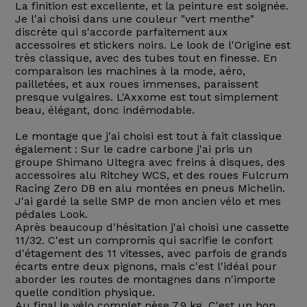
La finition est excellente, et la peinture est soignée.
Je l'ai choisi dans une couleur "vert menthe"
discrète qui s'accorde parfaitement aux
accessoires et stickers noirs. Le look de l'Origine est
très classique, avec des tubes tout en finesse. En
comparaison les machines à la mode, aéro,
pailletées, et aux roues immenses, paraissent
presque vulgaires. L'Axxome est tout simplement
beau, élégant, donc indémodable.
Le montage que j'ai choisi est tout à fait classique
également : Sur le cadre carbone j'ai pris un
groupe Shimano Ultegra avec freins à disques, des
accessoires alu Ritchey WCS, et des roues Fulcrum
Racing Zero DB en alu montées en pneus Michelin.
J'ai gardé la selle SMP de mon ancien vélo et mes
pédales Look.
Après beaucoup d'hésitation j'ai choisi une cassette
11/32. C'est un compromis qui sacrifie le confort
d'étagement des 11 vitesses, avec parfois de grands
écarts entre deux pignons, mais c'est l'idéal pour
aborder les routes de montagnes dans n'importe
quelle condition physique.
Au final le vélo complet pèse 7,9 kg. C'est un bon