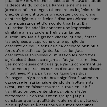
plus de 60 km/h dans les lacets en mauvais état de
la descente du col de La Ramaz je ne me suis
jamais senti en danger. Là encore les ingénieurs de
chez Origine ont trouvé un excellent compromis
confort/rigidité. Les freins à disques Shimano sont
d'une puissance et d'un confort parfaits. En
utilisation "balade" ils donnent une impression
similaire à mes anciens freins sur jantes
aluminium. Mais à grande vitesse, quand j'écrase
les poignées à l'approche d'une épingle de
descente de col, je sens que ça décélère bien plus
fort qu'un patin sur jante. Sur les longues
descentes la souplesse d'utilisation les rend très
agréables à doser, sans jamais fatiguer les mains.
Les nombreuses critiques que j'ai lu concernant les
frottements parasites sur les disques me paraissent
injustifiées. Mis à part sur certains très gros
freinages il n'y a pas de bruit significatif. Même en
danseuse je n'ai jamais entendu de frottements.
C'est juste en faisant tourner la roue en l'air à
l'arrêt qu'on peut entendre parfois un léger
frottement. Et en roulant en groupe j'ai pu
constater que la qualité de roulement du vélo est
bien supérieure à beaucoup d'autres machines