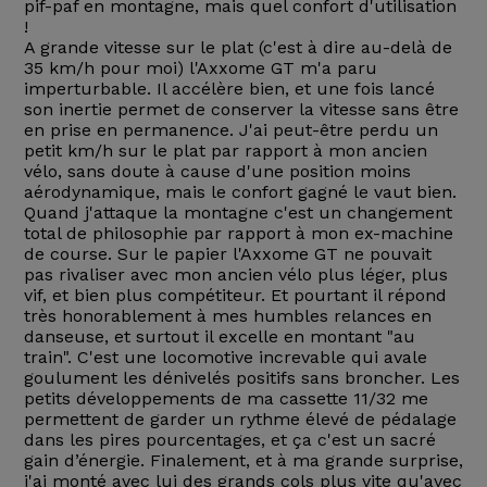
pif-paf en montagne, mais quel confort d'utilisation
!
A grande vitesse sur le plat (c'est à dire au-delà de
35 km/h pour moi) l'Axxome GT m'a paru
imperturbable. Il accélère bien, et une fois lancé
son inertie permet de conserver la vitesse sans être
en prise en permanence. J'ai peut-être perdu un
petit km/h sur le plat par rapport à mon ancien
vélo, sans doute à cause d'une position moins
aérodynamique, mais le confort gagné le vaut bien.
Quand j'attaque la montagne c'est un changement
total de philosophie par rapport à mon ex-machine
de course. Sur le papier l'Axxome GT ne pouvait
pas rivaliser avec mon ancien vélo plus léger, plus
vif, et bien plus compétiteur. Et pourtant il répond
très honorablement à mes humbles relances en
danseuse, et surtout il excelle en montant "au
train". C'est une locomotive increvable qui avale
goulument les dénivelés positifs sans broncher. Les
petits développements de ma cassette 11/32 me
permettent de garder un rythme élevé de pédalage
dans les pires pourcentages, et ça c'est un sacré
gain d’énergie. Finalement, et à ma grande surprise,
j'ai monté avec lui des grands cols plus vite qu'avec