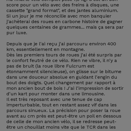
score pour un vélo avec des freins à disques, une
cassette "grand format", et des jantes aluminium.
Si un jour je me réconcilie avec mon banquier
j'achèterai des roues en carbone histoire de gagner
quelques centaines de grammes... mais ça sera par
pur luxe.
Depuis que je l'ai reçu j'ai parcouru environ 400
km, essentiellement en montagne.
Dès les premiers tours de roues j'ai été surpris par
le confort feutré de ce vélo. Rien ne vibre, il n'y a
pas de bruit (la roue libre Fulcrum est
étonnamment silencieuse), on glisse sur le bitume
dans une douceur absolue en guidant l'engin du
bout des doigts. Quel changement par rapport à
mon ancien bout de bois ! J'ai l'impression de sortir
d'un kart pour monter dans une limousine.
Il est très reposant avec une tenue de cap
imperturbable, tout en restant assez vif dans les
parcours sinueux. La précision pour poser la roue
avant au cm près est peut-être un poil en dessous
de celle de mon ancien vélo, il se redresse peut-
être un chouillat moins vite que le TCR dans les