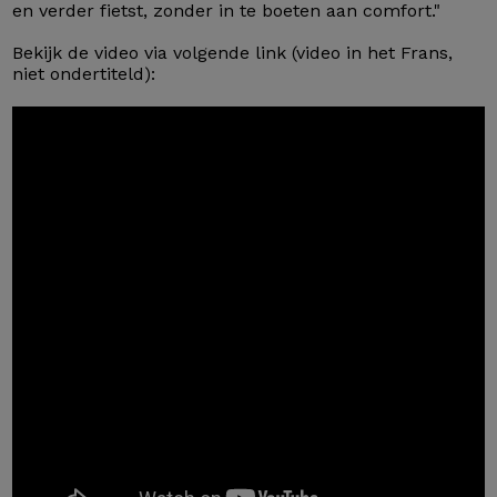
en verder fietst, zonder in te boeten aan comfort."
Bekijk de video via volgende link (video in het Frans,
niet ondertiteld):