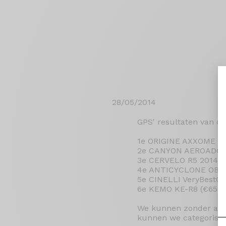
28/05/2014
GPS' resultaten van de
1e ORIGINE AXXOME XR6
2e CANYON AEROADCF9.
3e CERVELO R5 2014 (
4e ANTICYCLONE OBVI
5e CINELLI VeryBestOf 
6e KEMO KE-R8 (€6599)
We kunnen zonder aarz
kunnen we categorisch 