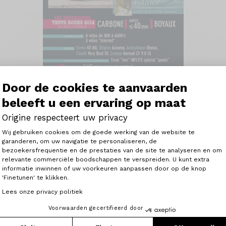
Door de cookies te aanvaarden
beleeft u een ervaring op maat
Origine respecteert uw privacy
 fietstesten van deze maand (afstand 13,17 km):
Toestemmingsbeheerplatform: Person
Wij gebruiken cookies om de goede werking van de website te
9 (€4.385) 31:46 min.
garanderen, om uw navigatie te personaliseren, de
SL (€4299) 32:22 min.
bezoekersfrequentie en de prestaties van de site te analyseren en om
Axeptio consent
€8100) 32:56 mn
relevante commerciële boodschappen te verspreiden. U kunt extra
US (€4789) 33:04 mn
informatie inwinnen of uw voorkeuren aanpassen door op de knop
'Finetunen' te klikken.
(€5798) 33:51 min.
 34:11 min.
Lees onze privacy politiek
eling zeggen dat Origine Axxome heeft bewezen de beste t
Voorwaarden gecertifieerd door
zijn.