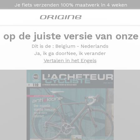
Je fiets verzenden
100% maatwerk in
4 weken
e op de juiste versie van onze
e maand' L'Acheteur Cycliste
aand' L'Acheteur Cycli
Dit is de
: Belgium - Nederlands
Ja, ik ga door
Nee, ik verander
Vertalen in het Engels