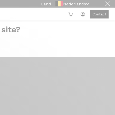
Land :
Nederlands
Contact
 site?
ste