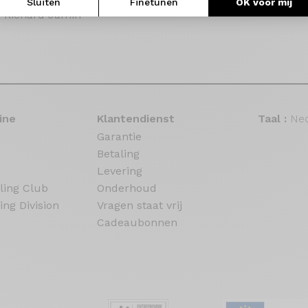
Sluiten
Finetunen
OK voor mij
- Richard Jamin
ine
Klantendienst
Taal :
Ned
Garantie
Betaling
Levering
ling Club
Onderhoud
ing Division
Vragen staat vrij
Cadeaubonnen