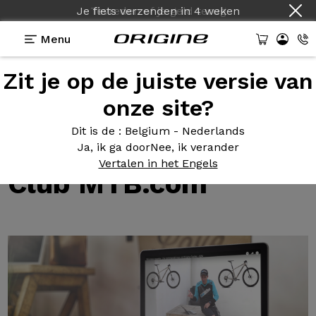
Je fiets verzenden
in
4 weken
Menu
Zit je op de juiste versie van
Tests van Origine fietsen
>
GT Stelling configuratie
door Club MTB.com
onze site?
GT Stelling
Dit is de
: Belgium - Nederlands
configuratie door
Ja, ik ga door
Nee, ik verander
Vertalen in het Engels
Club MTB.com