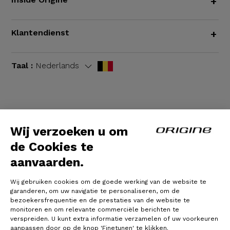
+
Klantendienst
+
Taal :
Nederlands
Algemene voorwaarden
|
Wettelijke bepalingen
Wij verzoeken u om
de Cookies te
aanvaarden.
Wij gebruiken cookies om de goede werking van de website te
garanderen, om uw navigatie te personaliseren, om de
bezoekersfrequentie en de prestaties van de website te
monitoren en om relevante commerciële berichten te
verspreiden. U kunt extra informatie verzamelen of uw voorkeuren
© Origine Cycles
aanpassen door op de knop 'Finetunen' te klikken.