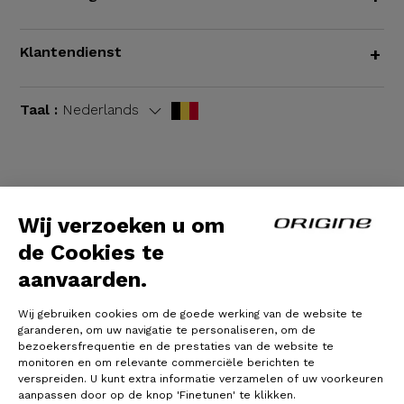
Klantendienst
+
Taal :
Nederlands
Algemene voorwaarden
|
Wettelijke bepalingen
Wij verzoeken u om
de Cookies te
aanvaarden.
Wij gebruiken cookies om de goede werking van de website te
garanderen, om uw navigatie te personaliseren, om de
bezoekersfrequentie en de prestaties van de website te
monitoren en om relevante commerciële berichten te
verspreiden. U kunt extra informatie verzamelen of uw voorkeuren
© Origine Cycles
aanpassen door op de knop 'Finetunen' te klikken.