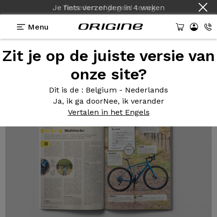
Je fiets verzenden
in
4 weken
Menu
Zit je op de juiste versie van
Tests van Origine fietsen
>
Graxx : Multitasking
Graxx
: Multitasking
onze site?
Dit is de
: Belgium - Nederlands
Ja, ik ga door
Nee, ik verander
Vertalen in het Engels