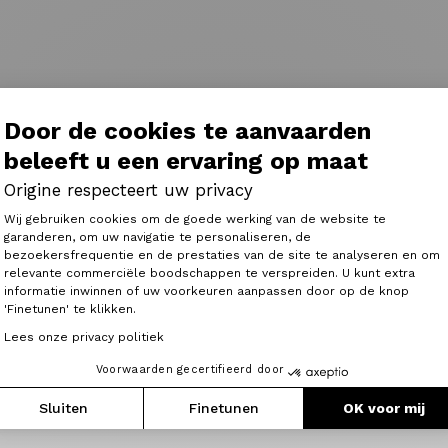
Door de cookies te aanvaarden
beleeft u een ervaring op maat
Origine respecteert uw privacy
Toestemmingsbeheerplatform: Person
Wij gebruiken cookies om de goede werking van de website te
garanderen, om uw navigatie te personaliseren, de
bezoekersfrequentie en de prestaties van de site te analyseren en om
Axeptio consent
relevante commerciële boodschappen te verspreiden. U kunt extra
informatie inwinnen of uw voorkeuren aanpassen door op de knop
'Finetunen' te klikken.
Lees onze privacy politiek
Voorwaarden gecertifieerd door
Het artikel lezen
Sluiten
Finetunen
OK voor mij