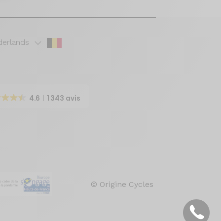
erlands
4.6
1 343 avis
© Origine Cycles