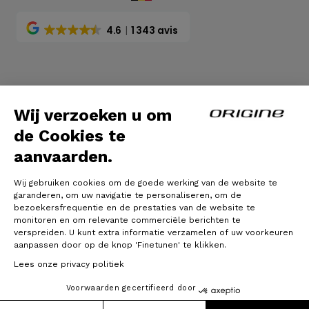
4.6
1 343 avis
Algemene voorwaarden
|
Wettelijke bepalingen
Wij verzoeken u om
de Cookies te
aanvaarden.
Wij gebruiken cookies om de goede werking van de website te
garanderen, om uw navigatie te personaliseren, om de
bezoekersfrequentie en de prestaties van de website te
monitoren en om relevante commerciële berichten te
verspreiden. U kunt extra informatie verzamelen of uw voorkeuren
© Origine Cycles
aanpassen door op de knop 'Finetunen' te klikken.
Lees onze privacy politiek
Voorwaarden gecertifieerd door