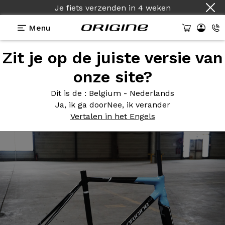
Je fiets verzenden
in
4 weken
Menu
Zit je op de juiste versie van
Photos
> Kit Cadre 350 - Fibres Apparentes - Bleu
Celeste
onze site?
Kit Cadre
350 - Fibres
Dit is de
: Belgium - Nederlands
Ja, ik ga door
Nee, ik verander
Apparentes - Bleu Celeste
Vertalen in het Engels