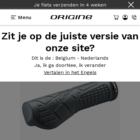
Je fiets verzenden
in
4 weken
Menu
Zit je op de juiste versie van
Uitrusting
>
Handvat
>
Ergonomische EPG-
vergrendeling
onze site?
Dit is de
: Belgium - Nederlands
Ja, ik ga door
Nee, ik verander
Vertalen in het Engels