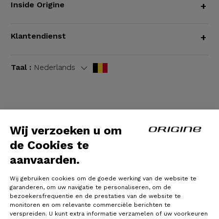
Inside Origine
+
Klantendienst
+
Taal :
Nederlands
Algemene voorwaarden
|
Wettelijke bepalingen
Wij verzoeken u om
de Cookies te
aanvaarden.
Wij gebruiken cookies om de goede werking van de website te
garanderen, om uw navigatie te personaliseren, om de
bezoekersfrequentie en de prestaties van de website te
monitoren en om relevante commerciële berichten te
verspreiden. U kunt extra informatie verzamelen of uw voorkeuren
© Origine Cycles