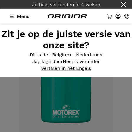
Je fiets verzenden
in
4 weken
Menu
Zit je op de juiste versie van
Uitrusting
>
Onderhoudsproducten
>
Bike Grease
montagevet pot 850g
onze site?
Dit is de
: Belgium - Nederlands
Ja, ik ga door
Nee, ik verander
Vertalen in het Engels