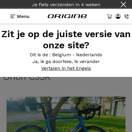
Je fiets verzenden
in
4 weken
Menu
Zit je op de juiste versie van
Getuigenissen
>
Fraxion GTR - Shimano Ultegra Di2
12v - Prymahl Orion C35R
onze site?
Fraxion GTR
- Shimano
Dit is de
: Belgium - Nederlands
Ja, ik ga door
Nee, ik verander
Ultegra Di2 12v - Prymahl
Vertalen in het Engels
Orion C35R