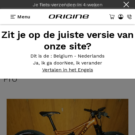
Je fiets verzenden
in
4 weken
Menu
Zit je op de juiste versie van
Getuigenissen
>
Naja 130 / 120 - Shimano XT 8100 -
Prymahl Polaris A30 Pro
onze site?
Naja 130
/ 120 - Shimano XT
Dit is de
: Belgium - Nederlands
Ja, ik ga door
Nee, ik verander
8100 - Prymahl Polaris A30
Vertalen in het Engels
Pro