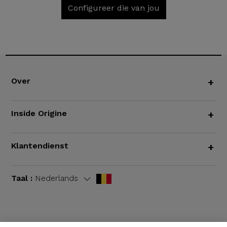
Configureer die van jou
Over
+
Inside Origine
+
Klantendienst
+
Taal :
Nederlands