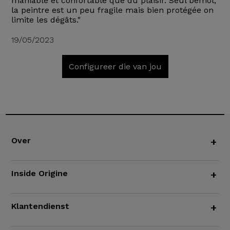
maniable et confortable que du plaisir. Seul bémol,
la peintre est un peu fragile mais bien protégée on
limite les dégâts."
19/05/2023
Configureer die van jou
Over
+
Inside Origine
+
Klantendienst
+