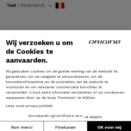
Taal :
Nederlands
Algemene voorwaarden
|
Wettelijke bepalingen
Wij verzoeken u om
de Cookies te
aanvaarden.
Wij gebruiken cookies om de goede werking van de website te
garanderen, om uw navigatie te personaliseren, om de
bezoekersfrequentie en de prestaties van de website te
monitoren en om relevante commerciële berichten te
verspreiden. U kunt extra informatie verzamelen of uw voorkeuren
© Origine Cycles
aanpassen door op de knop 'Finetunen' te klikken.
Lees onze privacy politiek
Voorwaarden gecertifieerd door
Non merci
Finetunen
OK voor mij