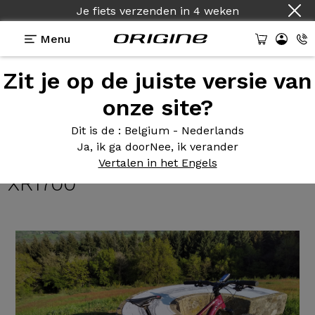
Je fiets verzenden
in
4 weken
Menu
Zit je op de juiste versie van
Getuigenissen
>
Vtt Naja 130/120 - Shimano XT 8100
12v - roues DT Swiss XR1700
onze site?
Vtt Naja
130/120 - Shimano XT
Dit is de
: Belgium - Nederlands
Ja, ik ga door
Nee, ik verander
8100 12v - roues DT Swiss
Vertalen in het Engels
XR1700