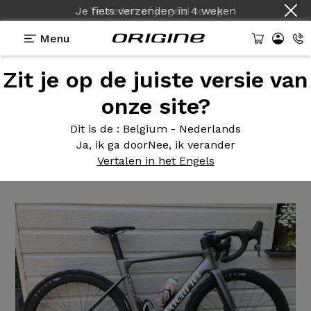
Je fiets verzenden
in
4 weken
Menu
Zit je op de juiste versie van
Getuigenissen
>
Fraxion GTR - Sram Force 22 -
Prymahl Orion C50 R
onze site?
Fraxion GTR
- Sram Force 22
Dit is de
: Belgium - Nederlands
Ja, ik ga door
Nee, ik verander
- Prymahl Orion C50 R
Vertalen in het Engels