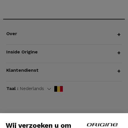
Over
+
Inside Origine
+
Klantendienst
+
Taal :
Nederlands
Algemene voorwaarden
|
Wettelijke bepalingen
Wij verzoeken u om