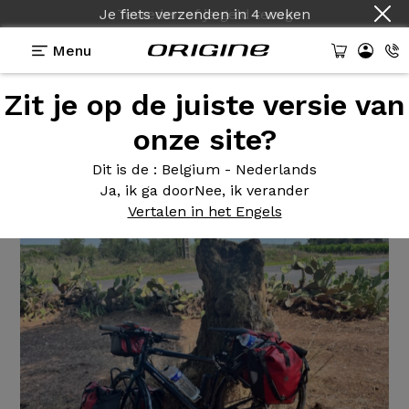
Je fiets verzenden
in
4 weken
Menu
Zit je op de juiste versie van
Getuigenissen
>
Origine Help
onze site?
Origine
Help
Dit is de
: Belgium - Nederlands
Ja, ik ga door
Nee, ik verander
Vertalen in het Engels