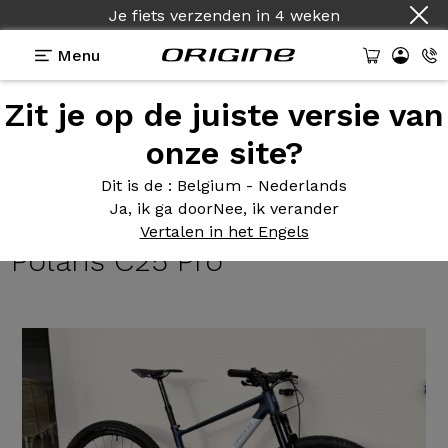
Je fiets verzenden
in
4 weken
Menu
Zit je op de juiste versie van
Getuigenissen
>
Théorème FS GTR 120mm -
Shimano XT M8100 - Prymahl Polaris C25 Pro
onze site?
Théorème FS
GTR 120mm -
Dit is de
: Belgium - Nederlands
Ja, ik ga door
Nee, ik verander
Shimano XT M8100 - Prymahl
Vertalen in het Engels
Polaris C25 Pro