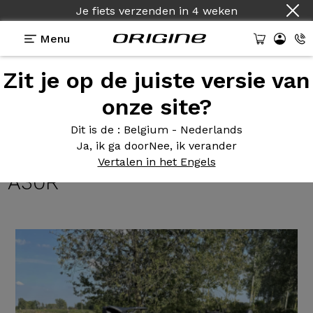
Je fiets verzenden
in
4 weken
Menu
Zit je op de juiste versie van
Getuigenissen
>
Axxome III GTO - Shimano 105
R7100 12v - Prymahl Orion A30R
onze site?
Axxome III
GTO - Shimano 105
Dit is de
: Belgium - Nederlands
Ja, ik ga door
Nee, ik verander
R7100 12v - Prymahl Orion
Vertalen in het Engels
A30R