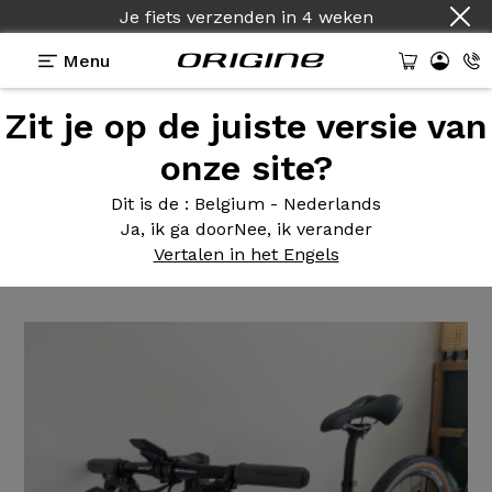
Je fiets verzenden
in
4 weken
Menu
Zit je op de juiste versie van
Getuigenissen
>
Help - Shimano SLX - DTSwiss
R500
onze site?
Help -
Shimano SLX -
Dit is de
: Belgium - Nederlands
Ja, ik ga door
Nee, ik verander
DTSwiss R500
Vertalen in het Engels