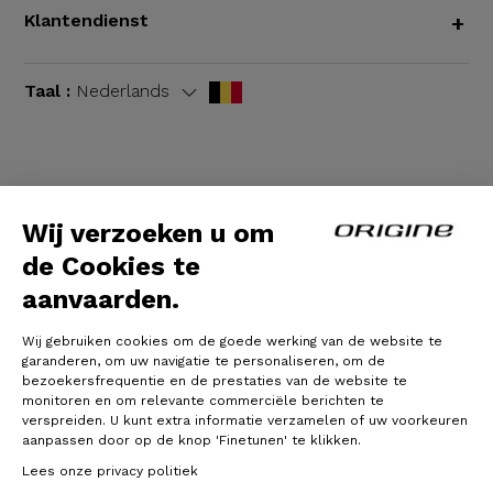
Klantendienst
+
Taal :
Nederlands
Algemene voorwaarden
|
Wettelijke bepalingen
Wij verzoeken u om
de Cookies te
aanvaarden.
Wij gebruiken cookies om de goede werking van de website te
garanderen, om uw navigatie te personaliseren, om de
bezoekersfrequentie en de prestaties van de website te
monitoren en om relevante commerciële berichten te
verspreiden. U kunt extra informatie verzamelen of uw voorkeuren
© Origine Cycles
aanpassen door op de knop 'Finetunen' te klikken.
Lees onze privacy politiek