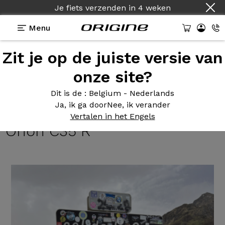
Je fiets verzenden
in
4 weken
Menu
Zit je op de juiste versie van
Getuigenissen
>
Axxome III GTO - Shimano Ultegra
Di2 12v - Prymahl Orion C35 R
onze site?
Axxome III
GTO - Shimano
Dit is de
: Belgium - Nederlands
Ja, ik ga door
Nee, ik verander
Ultegra Di2 12v - Prymahl
Vertalen in het Engels
Orion C35 R