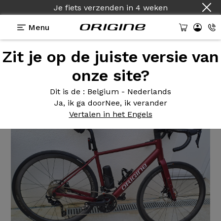
Je fiets verzenden
in
4 weken
Menu
Zit je op de juiste versie van
Getuigenissen
>
Help Gravel
onze site?
Help
Gravel
Dit is de
: Belgium - Nederlands
Ja, ik ga door
Nee, ik verander
Vertalen in het Engels