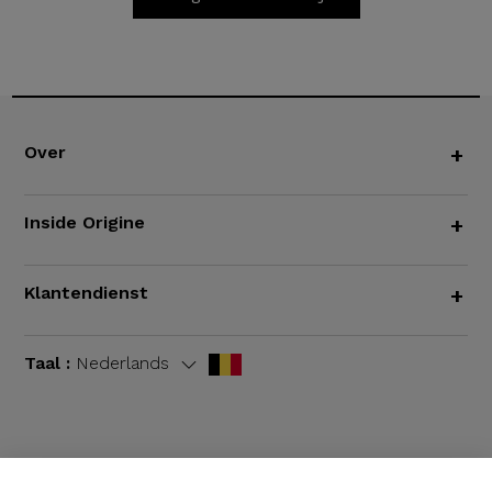
Over
+
Inside Origine
+
Klantendienst
+
Taal :
Nederlands
Algemene voorwaarden
|
Wettelijke bepalingen