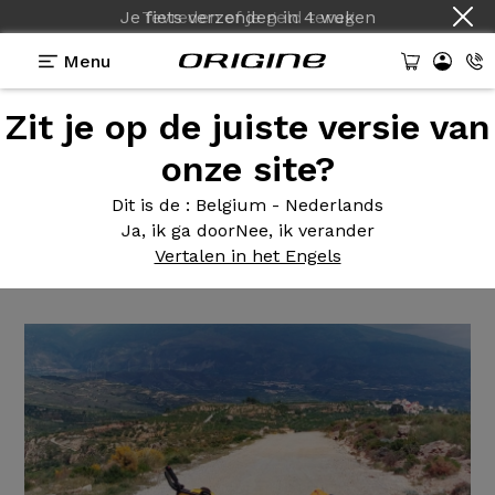
Je fiets verzenden
in
4 weken
Menu
Zit je op de juiste versie van
Getuigenissen
>
Graxx GTO - Shimano GRX 2x12v -
Prymahl Vega A30 Pro
onze site?
Graxx GTO
- Shimano GRX
Dit is de
: Belgium - Nederlands
Ja, ik ga door
Nee, ik verander
2x12v - Prymahl Vega A30 Pro
Vertalen in het Engels