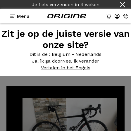
Je fiets verzenden
in
4 weken
Menu
Zit je op de juiste versie van
Getuigenissen
>
Axxome II GT - Shimano 105 -
Fulcrum racing zero
onze site?
Axxome II
GT - Shimano 105 -
Dit is de
: Belgium - Nederlands
Ja, ik ga door
Nee, ik verander
Fulcrum racing zero
Vertalen in het Engels