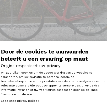
Door de cookies te aanvaarden
beleeft u een ervaring op maat
Origine respecteert uw privacy
Toestemmingsbeheerplatform: Person
Wij gebruiken cookies om de goede werking van de website te
ipe ORIGINE.
garanderen, om uw navigatie te personaliseren, de
XOME en mai selon ma commande 640.... Je l'ai équipé d'
bezoekersfrequentie en de prestaties van de site te analyseren en om
Axeptio consent
cier M Morel pour ses conseils car même si j'ai attendu av
relevante commerciële boodschappen te verspreiden. U kunt extra
 senti de nouvelles sensations sur un vélo. Les cols autour
informatie inwinnen of uw voorkeuren aanpassen door op de knop
le monture, que du bonheur.
'Finetunen' te klikken.
n témoignage en ligne sans problème, de toute façon, sur
Lees onze privacy politiek
chouette ton vélo!!! p....., c'est quoi cette bête !!!!... et j'en p