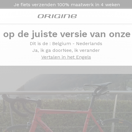
Je fiets verzenden
100% maatwerk in
4 weken
e op de juiste versie van onze
50 Ultegra
Dit is de
: Belgium - Nederlands
xome 250 Ultegra
Ja, ik ga door
Nee, ik verander
Vertalen in het Engels