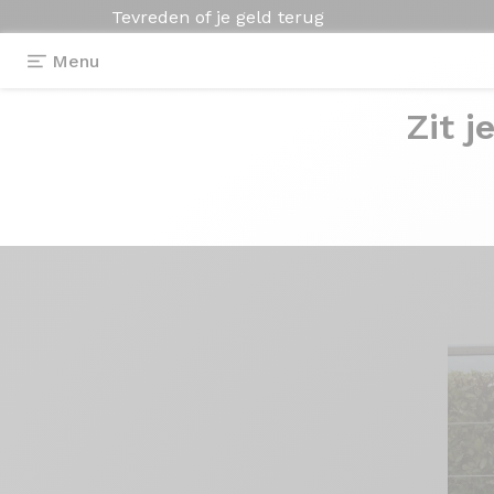
Tevreden of je geld terug
Menu
Zit j
Getuigenissen
>
velo de route Axxome 2
velo de
route Ax