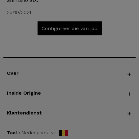
Shimano Slx."
25/10/2021
Configureer die van jou
Over
+
Inside Origine
+
Klantendienst
+
Taal :
Nederlands