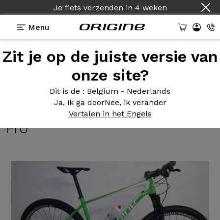
Je fiets verzenden
in
4 weken
Menu
Zit je op de juiste versie van
Getuigenissen
>
Théorème GT - Shimano XT -
Roues Prymahl Polaris C25 Pro
onze site?
Théorème GT
- Shimano XT -
Dit is de
: Belgium - Nederlands
Ja, ik ga door
Nee, ik verander
Roues Prymahl Polaris C25
Vertalen in het Engels
Pro