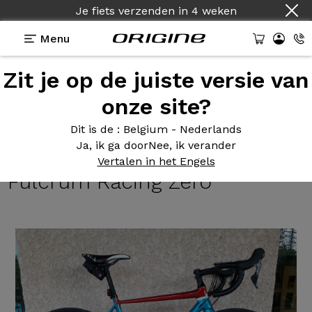
Je fiets verzenden
in
4 weken
Menu
Zit je op de juiste versie van
Getuigenissen
>
Axxome II GT - Shimano Ultegra
R8000 - Roues Fulcrum Racing Zéro
onze site?
Axxome II
GT - Shimano
Dit is de
: Belgium - Nederlands
Ja, ik ga door
Nee, ik verander
Ultegra R8000 - Roues
Vertalen in het Engels
Fulcrum Racing Zéro