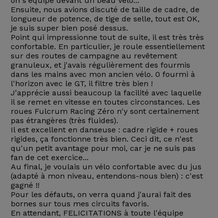
on s'équipe devant un beau vélo...
Ensuite, nous avions discuté de taille de cadre, de
longueur de potence, de tige de selle, tout est OK,
je suis super bien posé dessus.
Point qui impressionne tout de suite, il est très très
confortable. En particulier, je roule essentiellement
sur des routes de campagne au revêtement
granuleux, et j'avais régulièrement des fourmis
dans les mains avec mon ancien vélo. 0 fourmi à
l'horizon avec le GT, il filtre très bien !
J'apprécie aussi beaucoup la facilité avec laquelle
il se remet en vitesse en toutes circonstances. Les
roues Fulcrum Racing Zéro n'y sont certainement
pas étrangères (très fluides).
Il est excellent en danseuse : cadre rigide + roues
rigides, ça fonctionne très bien. Ceci dit, ce n'est
qu'un petit avantage pour moi, car je ne suis pas
fan de cet exercice...
Au final, je voulais un vélo confortable avec du jus
(adapté à mon niveau, entendons-nous bien) : c'est
gagné !!
Pour les défauts, on verra quand j'aurai fait des
bornes sur tous mes circuits favoris.
En attendant, FELICITATIONS à toute l'équipe