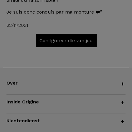
limite du raisonnable !
Je suis donc conquis par ma monture ❤️"
22/11/2021
Configureer die van jou
Over
+
Inside Origine
+
Klantendienst
+