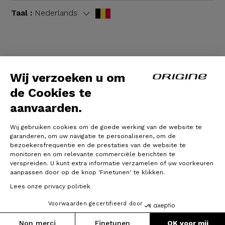
Taal :
Nederlands
Algemene voorwaarden
|
Wettelijke bepalingen
Wij verzoeken u om
de Cookies te
aanvaarden.
Wij gebruiken cookies om de goede werking van de website te
garanderen, om uw navigatie te personaliseren, om de
bezoekersfrequentie en de prestaties van de website te
monitoren en om relevante commerciële berichten te
verspreiden. U kunt extra informatie verzamelen of uw voorkeuren
© Origine Cycles
aanpassen door op de knop 'Finetunen' te klikken.
Lees onze privacy politiek
Voorwaarden gecertifieerd door
Non merci
Finetunen
OK voor mij