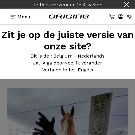
Je fiets verzenden
in
4 weken
Menu
Zit je op de juiste versie van
Getuigenissen
>
ThéorèMe GT - Shimano SLX 7100
- Roues Shimano MT601
onze site?
ThéorèMe GT
- Shimano SLX
Dit is de
: Belgium - Nederlands
Ja, ik ga door
Nee, ik verander
7100 - Roues Shimano MT601
Vertalen in het Engels