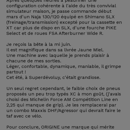
Après quelques heures à peaufiner une
configuration cohérente à l'aide du très convivial
simulateur maison, je passe commande début
mars d'un Naja 130/120 équipé en Shimano SLX
(freinage/transmission) excepté pour la cassette en
XT car plus de dispo en SLX, d'une fourche PIKE
Select et de roues FSA Afterburner Wide R.
Je reçois la bête à la mi juin.
Il est magnifique dans sa livrée Jaune Miel.
Une machine avec laquelle je prends plaisir à
chacune de mes sorties.
Léger, confortable, dynamique, maniable, il grimpe
partout !
Cet été, à Superdévoluy, c'était grandiose.
Un seul regret cependant, le faible choix de pneus
proposés un peu trop typés XC à mon goût, (j'avais
choisi des Michelin Force AM Compétition Line en
2,25 qui manque de grip). Je les remplacerai par
un combo Maxxis DHF/Agressor qui devrait faire le
taf avec ce vélo.
Pour conclure, ORIGINE une marque qui mérite