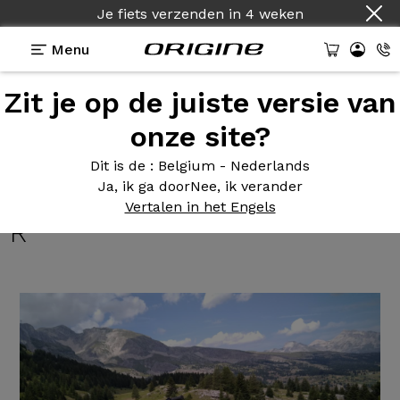
Je fiets verzenden
in
4 weken
Menu
Zit je op de juiste versie van
Getuigenissen
>
NAJA 130/120 - Shimano SLX / XT -
Roues Afterburner Wide R
onze site?
NAJA 130/120
- Shimano SLX
Dit is de
: Belgium - Nederlands
Ja, ik ga door
Nee, ik verander
/ XT - Roues Afterburner Wide
Vertalen in het Engels
R