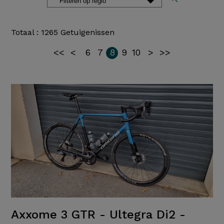
Totaal : 1265 Getuigenissen
<<
<
6
7
8
9
10
>
>>
Axxome 3 GTR - Ultegra Di2 -