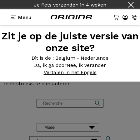
Je fiets verzenden
in
4 weken
Menu
Zit je op de juiste versie van
Klantbeoordelingen en
onze site?
getuigenissen van Origine
Dit is de
: Belgium - Nederlands
Ja, ik ga door
Nee, ik verander
Onze klanten praten in alle vrijheid over hun fiets. U
Vertalen in het Engels
wenst meer informatie? Aarzel niet om onze klanten
rechtstreeks te contacteren.