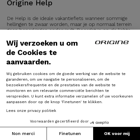
Origine Help
De Help is de ideale vakantiefiets wanneer sommige
hellingen te zwaar worden, maar je op normaal terrein
geen beperkingen ondervindt. Doordat je op de lichte
trajecten de motor niet hoeft te gebruiken heb je met
Wij verzoeken u om
de relatief kleine accu toch een ruime actieradius. Ook
is hierbij van belang dat je de Help met een aandrijving
de Cookies te
met twee kettingbladen kunt uitrusten zodat je tijdens
beklimmingen nog
aanvaarden.
26/10/2023
Wij gebruiken cookies om de goede werking van de website te
garanderen, om uw navigatie te personaliseren, om de
bezoekersfrequentie en de prestaties van de website te
Verder lezen
monitoren en om relevante commerciële berichten te
verspreiden. U kunt extra informatie verzamelen of uw voorkeuren
aanpassen door op de knop 'Finetunen' te klikken.
Lees onze privacy politiek
Voorwaarden gecertifieerd door
Non merci
Finetunen
OK voor mij