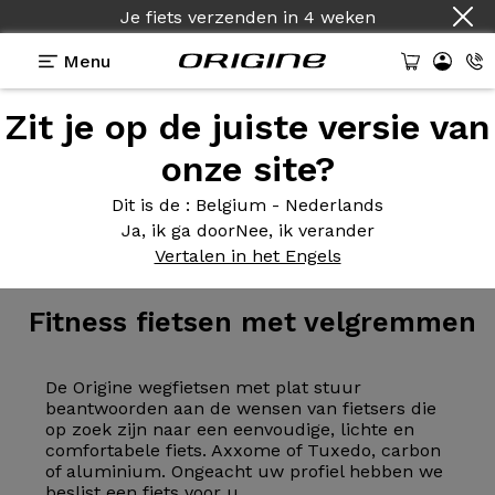
Je fiets verzenden
in
4 weken
Menu
Zit je op de juiste versie van
onze site?
Dit is de
: Belgium - Nederlands
Ja, ik ga door
Nee, ik verander
Fiets
>
Plat stuur
>
Velgremmen
Vertalen in het Engels
Fitness fietsen
met velgremmen
De Origine wegfietsen met plat stuur
beantwoorden aan de wensen van fietsers die
op zoek zijn naar een eenvoudige, lichte en
comfortabele fiets. Axxome of Tuxedo, carbon
of aluminium. Ongeacht uw profiel hebben we
beslist een fiets voor u.