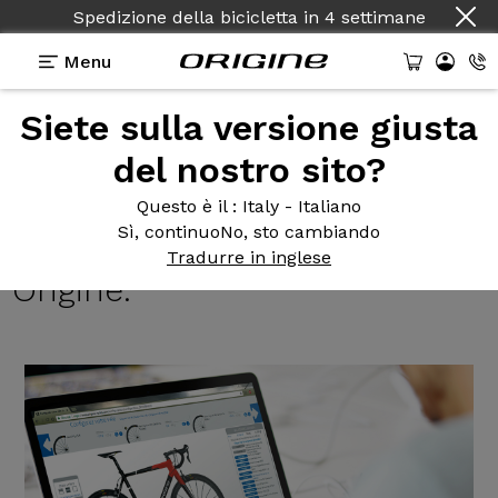
Spedizione della bicicletta
in
4 settimane
Menu
Siete sulla versione giusta
Notizie Origine
>
I nuovi modelli 2018 sono presenti
sul configuratore Origine.
del nostro sito?
I nuovi
modelli 2018 sono
Questo è il
: Italy - Italiano
Sì, continuo
No, sto cambiando
presenti sul configuratore
Tradurre in inglese
Origine.