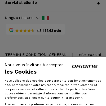
Servizi al cliente
+
Lingua :
Italiano
4.6
1 343 avis
TERMINI E CONDIZIONI GENERALI
|
Informazioni
legali
Nous vous invitons à accepter
les Cookies
Nous utilisons des cookies pour garantir le bon fonctionnement du
site, personnaliser votre navigation, mesurer la fréquentation et
les performances, et diffuser des publicités pertinentes. Vous
pouvez obtenir davantage d'informations ou modifier vos
préférences, en cliquant sur le bouton « Paramétrer ».
Pour modifier vos préférences par la suite, cliquez sur le lien
© Origine Cycles