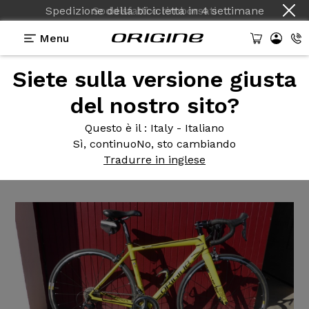
Spedizione della bicicletta
in
4 settimane
Menu
Siete sulla versione giusta
Testimonianze
>
Velo de route Axxome 250 Ultegra
Ksyrium Elite
del nostro sito?
Velo de
route Axxome 250
Questo è il
: Italy - Italiano
Sì, continuo
No, sto cambiando
Ultegra Ksyrium Elite
Tradurre in inglese