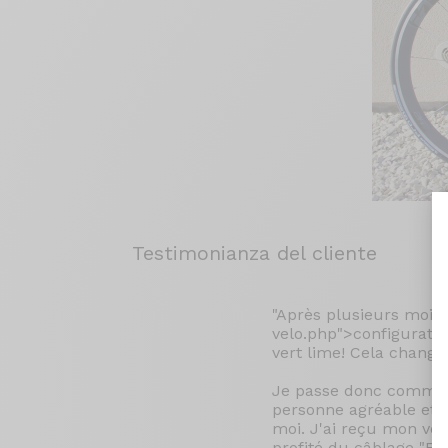
Testimonianza del cliente
"Après plusieurs mois 
velo.php">configurate
vert lime! Cela change 
Je passe donc command
personne agréable et à
moi. J'ai reçu mon vél
profité du câblage "Fu