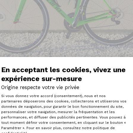
En acceptant les cookies, vivez une
expérience sur-mesure
Origine respecte votre vie privée
Plateforme de Gestion du Consenteme
à faire "joujou" avec le <a href="configurateur/configurat
Si vous donnez votre accord (consentement), nous et nos
ur du site</a>! Je me décide à passer commande! Pour mo
partenaires déposerons des cookies, collecterons et utiliserons vos
des couleurs habituelles (Blanc,noir,...).
données de navigation, pour garantir le bon fonctionnement du site,
personnaliser votre navigation, mesurer la fréquentation et les
Axeptio consent
e le jeudi 20 novembre 2014, je finalise la commande a
performances, et diffuser des publicités pertinentes. Vous pouvez à
 l'écoute. Place donc au délai de livraison qui sera le poi
tout moment définir votre consentement, en cliquant sur le bouton «
o le 9 Février 2015.(2 mois et demie). En contre partie j'
Paramétrer ». Pour en savoir plus, consultez notre politique de
ll" interne, passage du câble de frein arrière compris qui 