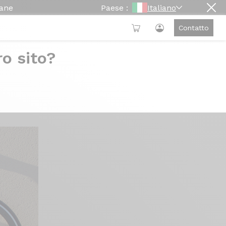
mane
Paese :
Italiano
Contatto
ro sito?