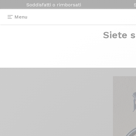
Soddisfatti o rimborsati
Menu
Siete s
Testimonianze
>
Axxome Ultegra
Axxome
Ultegra