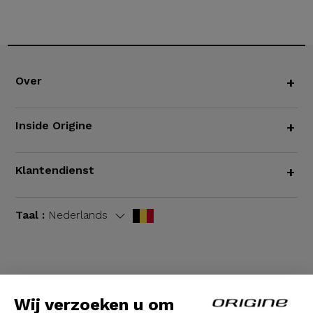
Over
+
Inside Origine
+
Klantendienst
+
Taal :
Nederlands
Algemene voorwaarden
|
Wettelijke bepalingen
Wij verzoeken u om