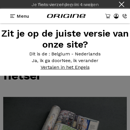
Je fiets verzenden
in
4 weken
Menu
Zit je op de juiste versie van
Tests van Origine fietsen
>
Rondleiding door de
Origine-fabriek per fietser
onze site?
Rondleiding door
de
Dit is de
: Belgium - Nederlands
Origine-fabriek per
Ja, ik ga door
Nee, ik verander
Vertalen in het Engels
fietser