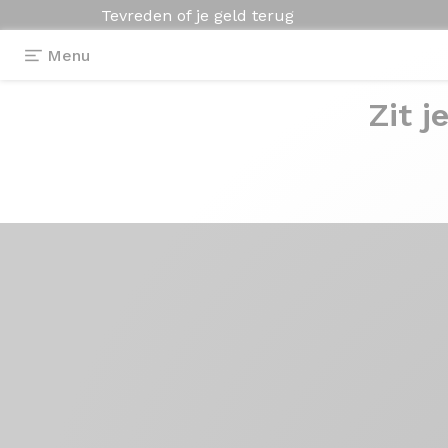
Tevreden of je geld terug
Menu
Zit j
Origine actua
>
Normandie Cycling's tes
Normandie Cycli