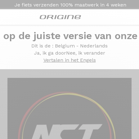
Je fiets verzenden
100% maatwerk in
4 weken
e op de juiste versie van onze
t van de Axxome RS2
Dit is de
: Belgium - Nederlands
ng's
test van de Axxome
Ja, ik ga door
Nee, ik verander
Vertalen in het Engels