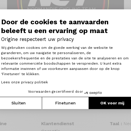
Door de cookies te aanvaarden
beleeft u een ervaring op maat
Origine respecteert uw privacy
Toestemmingsbeheerplatform: Person
Wij gebruiken cookies om de goede werking van de website te
garanderen, om uw navigatie te personaliseren, de
bezoekersfrequentie en de prestaties van de site te analyseren en om
Axeptio consent
relevante commerciële boodschappen te verspreiden. U kunt extra
informatie inwinnen of uw voorkeuren aanpassen door op de knop
'Finetunen' te klikken.
.com/watch?v=CJ_c9VeKTF8&t=3s
Lees onze privacy politiek
Voorwaarden gecertifieerd door
Sluiten
Finetunen
OK voor mij
ine
Klantendienst
Taal :
Ned