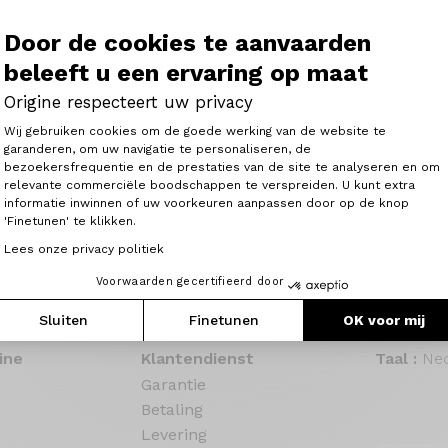
Door de cookies te aanvaarden
beleeft u een ervaring op maat
Origine respecteert uw privacy
Toestemmingsbeheerplatform: Person
Wij gebruiken cookies om de goede werking van de website te
garanderen, om uw navigatie te personaliseren, de
bezoekersfrequentie en de prestaties van de site te analyseren en om
Axeptio consent
relevante commerciële boodschappen te verspreiden. U kunt extra
ray®-vezels en heeft de nieuwe CCT+®-achterdriehoek, EP
informatie inwinnen of uw voorkeuren aanpassen door op de knop
en.
'Finetunen' te klikken.
Lees onze privacy politiek
Voorwaarden gecertifieerd door
Sluiten
Finetunen
OK voor mij
ine
Klantendienst
Taal :
Ned
Garantie
Betaling
Levering