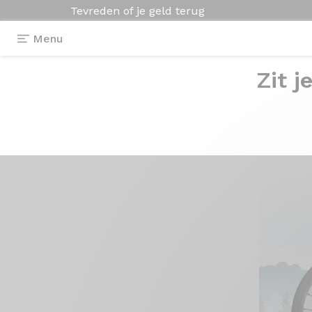
Tevreden of je geld terug
Menu
Zit j
Origine actua
>
Ontdek Graxx
Ontdek
Graxx