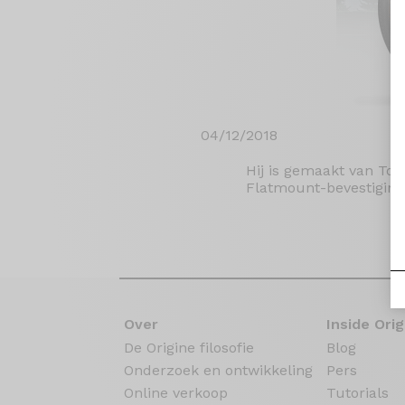
04/12/2018
Hij is gemaakt van To
Flatmount-bevestiging
Over
Inside Orig
De Origine filosofie
Blog
Onderzoek en ontwikkeling
Pers
Online verkoop
Tutorials