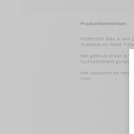
Productkenmerken
Protect’Air Max is een 
Tubeless en Road Tube
Het gebruik ervan is v
luchtdichtheid garande
Het voorkomt en herste
mm.