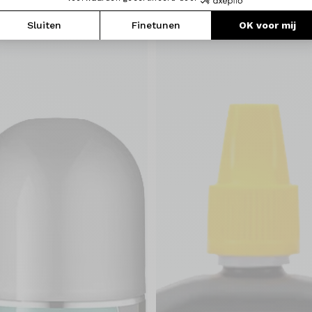
Sluiten
Finetunen
OK voor mij