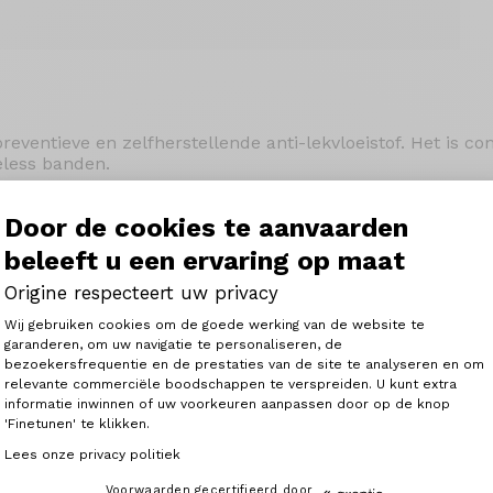
preventieve en zelfherstellende anti-lekvloeistof. Het is 
less banden.
erplicht bij Tubeless Ready en Tubeless Protect’Air Max b
Door de cookies te aanvaarden
ert.
beleeft u een ervaring op maat
lt lekken in Tubeless en Tubeless Light banden onmiddel
Origine respecteert uw privacy
Toestemmingsbeheerplatform: Person
Wij gebruiken cookies om de goede werking van de website te
garanderen, om uw navigatie te personaliseren, de
bezoekersfrequentie en de prestaties van de site te analyseren en om
Axeptio consent
relevante commerciële boodschappen te verspreiden. U kunt extra
informatie inwinnen of uw voorkeuren aanpassen door op de knop
'Finetunen' te klikken.
Lees onze privacy politiek
Vergelijkbare artikelen
Voorwaarden gecertifieerd door