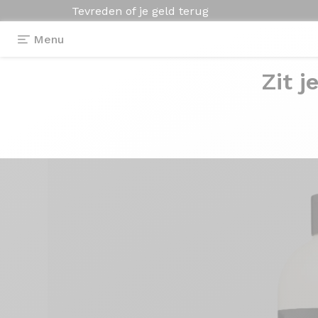
Tevreden of je geld terug
Menu
Zit j
Uitrusting
>
Onderhoudsproducten
>
Protect'Ai