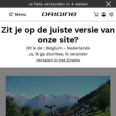
Je fiets verzenden
in
4 weken
Menu
Zit je op de juiste versie van
Getuigenissen
>
Tuxedo - Shimano 105 - Mavic
Ksyrium
onze site?
Tuxedo -
Shimano 105 - Mavic
Dit is de
: Belgium - Nederlands
Ja, ik ga door
Nee, ik verander
Ksyrium
Vertalen in het Engels