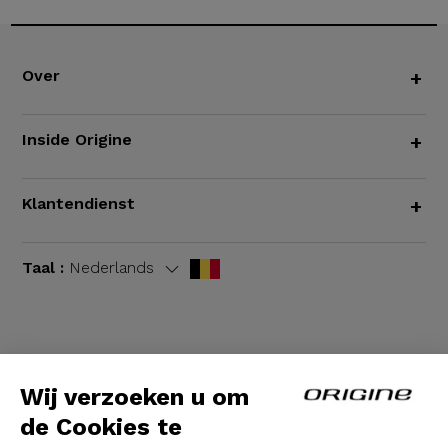
Over
+
Inside Origine
+
Klantendienst
+
Taal :
Nederlands
Algemene voorwaarden
|
Wettelijke bepalingen
Wij verzoeken u om
de Cookies te