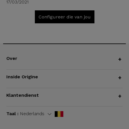
17/03/2021
Configureer die van jou
Over
+
Inside Origine
+
Klantendienst
+
Taal :
Nederlands