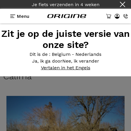
Je fiets verzenden
in
4 weken
Menu
Zit je op de juiste versie van
Getuigenissen
>
Tuxedo Evo 3 - Shimano 105 R7000
- Roues Campagnolo Calima
onze site?
Tuxedo Evo
3 - Shimano 105
Dit is de
: Belgium - Nederlands
Ja, ik ga door
Nee, ik verander
R7000 - Roues Campagnolo
Vertalen in het Engels
Calima